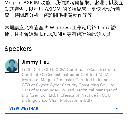
Magnet AXIOM 功能。我們將考慮擷取、處理，以及互
動式審查，以利用 AXIOM 的多種總管，更快地執行審
查、時間表分析、跡證關係相關動作等等。
本場講座尤為適合將 Windows 工作站用於 Linux 證
據，且不會遺漏 Linux/UNIX 專有跡證的此類人員。
Speakers
Jimmy Hsu
EnCE, CEH, CHFI, CCPA Certified EnCase Instructor
Certified EC-Council Instructor Certified ACRA
Instructor Magnet Forensics Certified Influencer
CEO of Skynet Cyber Security Consulting Co., Ltd.
CTO of Max-Minder Co., Ltd. Technical Manager of
Digiforen Co., Ltd. Professor of Practice in CGU
Distinguished Chair Professor in TABF
VIEW WEBINAR