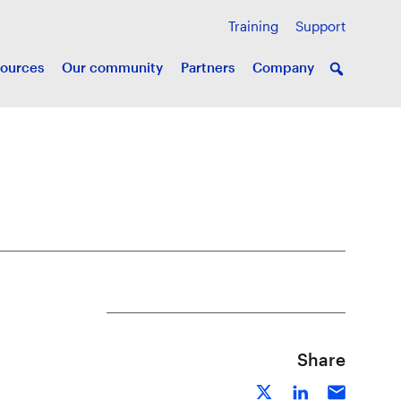
Training
Support
ources
Our community
Partners
Company
Share