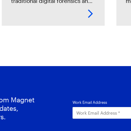
traditional digital forensics and
m
incident response (DFIR)
a
methods often fall short in fully
d
uncovering the scope of cyber
so
threats. This is due not only to
fo
from Magnet
dates,
s.