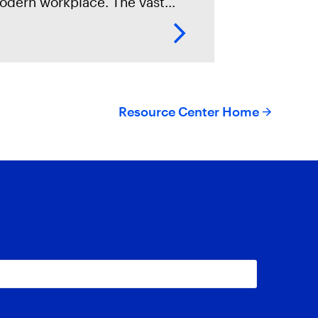
odern workplace. The vast
mount of data stored on these
evices makes them invaluable
urces of evidence in digital
rensics investigations.
Resource Center Home