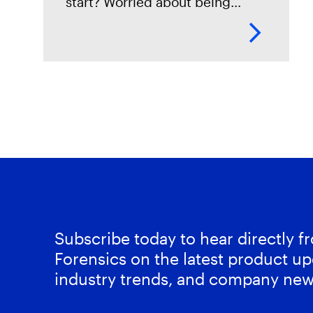
start? Worried about being
locked into a storage solution
with no way of ever getting out?
Then this session is
Subscribe today to hear directly 
Forensics on the latest product up
industry trends, and company new