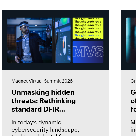
Magnet Virtual Summit 2026
On
Unmasking hidden
G
threats: Rethinking
o
standard DFIR
f
approaches
i
In today’s dynamic
M
cybersecurity landscape,
in